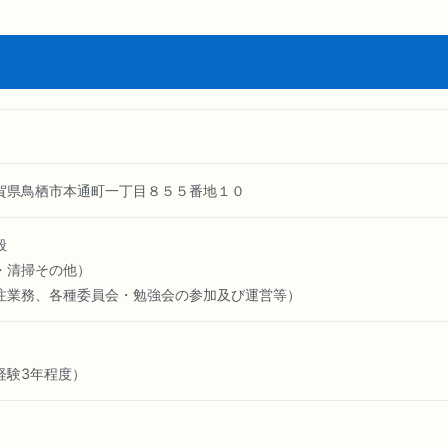
県鳥栖市本通町一丁目８５５番地１０
般
・清掃その他）
注業務、各種委員会・勉強会の参加及び運営等）
経験3年程度）