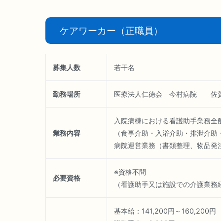
ケアワーカー（正職員）
募集人数
若干名
勤務場所
医療法人仁徳会 今村病院 佐賀
入院病棟における看護助手業務全
業務内容
（食事介助・入浴介助・排泄介助
病院運営業務（書類整理、物品発
※資格不問
必要資格
（看護助手又は施設での介護業務
基本給：141,200円～160,200円