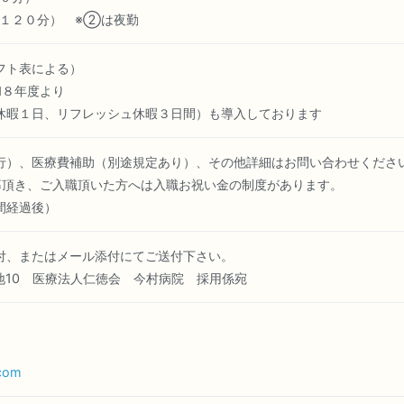
憩１２０分） ※②は夜勤
フト表による）
和８年度より
暇１日、リフレッシュ休暇３日間）も導入しております
行）、医療費補助（別途規定あり）、その他詳細はお問い合わせくださ
募頂き、ご入職頂いた方へは入職お祝い金の制度があります。
間経過後）
付、またはメール添付にてご送付下さい。
地10 医療法人仁徳会 今村病院 採用係宛
.com