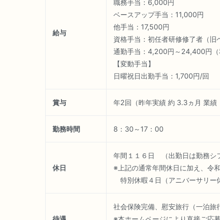
職務手当：6,000円
ベースアップ手当：11,000円
他手当：17,500円
給与
資格手当：初任者研修修了者（旧ヘル
通勤手当：4,200円～24,400
【変動手当】
日曜祝日出勤手当：1,700円/回
賞与
年2回（昨年実績 約 3.3ヵ月 
勤務時間
8：30～17：00
年間１１６日 （出勤日は勤務シ
休日
※上記の通常年間休日に加え、令
特別休暇４日（アニバーサリー休
社会保険完備、慰安旅行（一泊旅
待遇
※本ホームページにより直接ご応