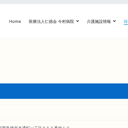
Home
医療法人仁徳会 今村病院
介護施設情報
採
法人仁徳会今村病院【鳥栖駅前】
県鳥栖市本通町一丁目８５５番地１０