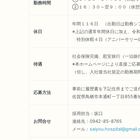
勤務時間
②１６：３０～翌９：００（休
年間１１６日 （出勤日は勤務シ
休日
※上記の通常年間休日に加え、令
特別休暇４日（アニバーサリー休
社会保険完備、慰安旅行（一泊旅
待遇
※本ホームページにより直接ご応
（但し、入社後当社規定の勤務期
事前に履歴書を下記住所までご送
応募方法
佐賀県鳥栖市本通町一丁目855番
採用担当：坂口
お問合せ
連絡先：0942-85-8765
メール：
saiyou.hospital@gmail