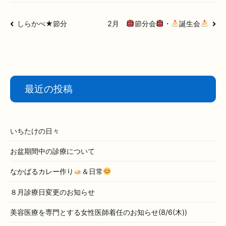
投
しらかべ★節分
2月
節分会
・
誕生会
稿
ナ
ビ
ゲ
ー
最近の投稿
シ
ョ
ン
いちたけの日々
お盆期間中の診療について
なかばるカレー作り
＆日常
８月診療日変更のお知らせ
美容医療を専門とする女性医師着任のお知らせ(8/6(木))