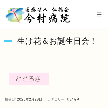
内
容
を
ス
キ
医療法人仁徳会今村病院【鳥栖駅前】
ッ
生け花＆お誕生日会！
プ
投稿日:
2025年2月28日
カテゴリー:
とどろき