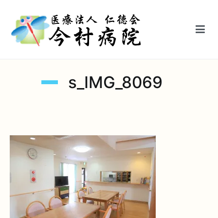
内
容
を
ス
キ
医療法人仁徳会今村病院【鳥栖駅前】
ッ
s_IMG_8069
プ