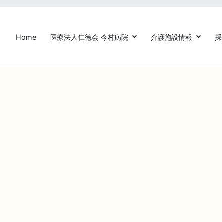
Home
医療法人仁徳会 今村病院
介護施設情報
採
法人仁徳会今村病院【鳥栖駅前】