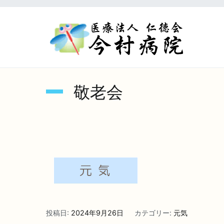
内
容
を
医療
ス
キ
ッ
プ
敬老会
投稿日:
2024年9月26日
カテゴリー:
元気