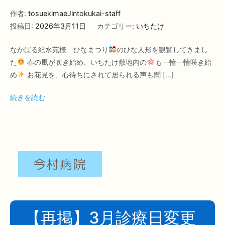
作者:
tosuekimaeJintokukai-staff
投稿日:
2026年3月11日
カテゴリー:
いちたけ
なかばる紀水苑様 ひなまつり
のひな人形を観覧してきまし
た
春の風が吹き始め、いちたけ敷地内の
も一輪一輪咲き始
め
お花見を、心待ちにされて居られる声も聞 […]
続きを読む
【再掲】3月診療日変更