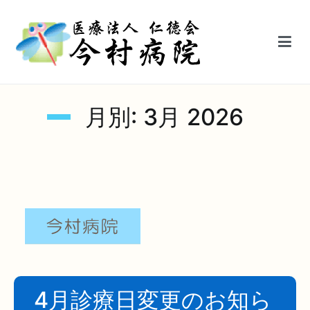
内
容
を
ス
キ
医療法人仁徳会今村病院【鳥栖駅前】
ッ
月別:
3月 2026
プ
4月診療日変更のお知ら