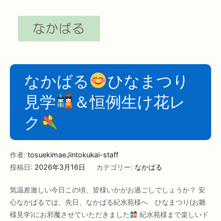
なかばる
ひなまつり
見学
＆恒例生け花レ
ク
作者:
tosuekimaeJintokukai-staff
投稿日:
2026年3月16日
カテゴリー:
なかばる
気温差激しい今日この頃、皆様いかがお過ごしでしょうか？ 安
心なかばるでは、先日、なかばる紀水苑様へ ひなまつり(お雛
様見学)にお邪魔させていただきました
紀水苑様まで楽しいド