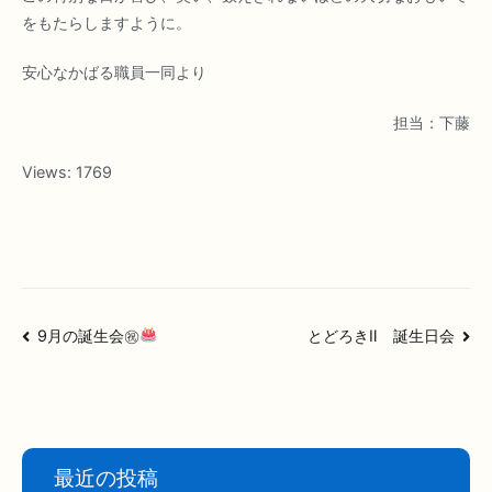
をもたらしますように。
安心なかばる職員一同より
担当：下藤
Views:
1769
投
9月の誕生会㊗
とどろきⅡ 誕生日会
稿
ナ
ビ
ゲ
ー
最近の投稿