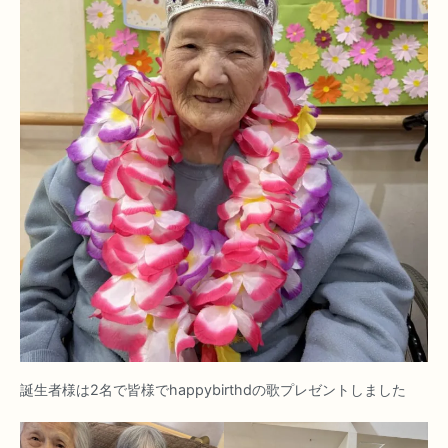
誕生者様は2名で皆様でhappybirthdの歌プレゼントしました