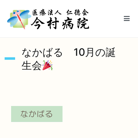
内
容
を
ス
キ
医療法人仁徳会今村病院【鳥栖駅前】
ッ
なかばる 10月の誕
プ
生会