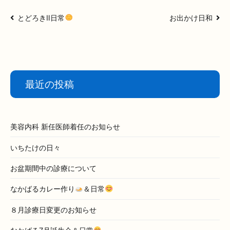
投
とどろきⅡ日常
お出かけ日和
稿
ナ
ビ
ゲ
ー
最近の投稿
シ
ョ
ン
美容内科 新任医師着任のお知らせ
いちたけの日々
お盆期間中の診療について
なかばるカレー作り
＆日常
８月診療日変更のお知らせ