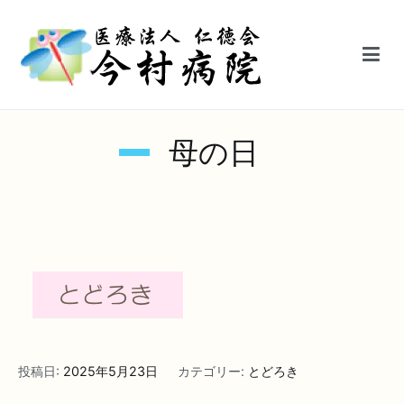
内
容
を
ス
キ
医療法人仁徳会今村病院【鳥栖駅前】
ッ
母の日
プ
投稿日:
2025年5月23日
カテゴリー:
とどろき