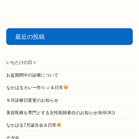
投
いちたけの節分
新年会
稿
ナ
ビ
ゲ
ー
最近の投稿
シ
ョ
ン
いちたけの日々
お盆期間中の診療について
なかばるカレー作り
＆日常