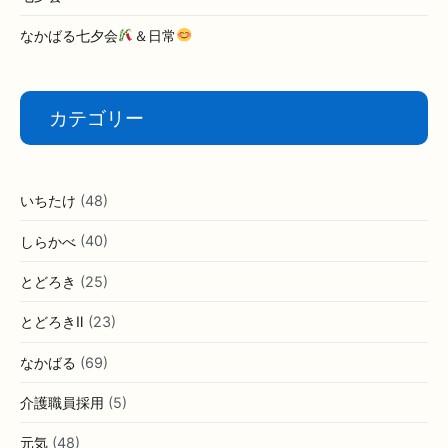
８月診療日変更のお知らせ
美容医療を専門とする女性医師着任のお知らせ(8/6(木))
なかばる7月誕生会＆日常
七夕会
なかばる七夕会
＆日常
カテゴリー
いちたけ
(48)
しらかべ
(40)
とどろき
(25)