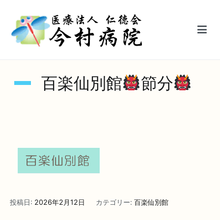
内
容
を
ス
キ
医療法人仁徳会今村病院【鳥栖駅前】
ッ
百楽仙別館
節分
プ
投稿日:
2026年2月12日
カテゴリー:
百楽仙別館