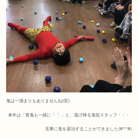
鬼は一溜まりもありませんね(笑)
来年は「青鬼も一緒に
」と、逃げ帰る鬼役スタッフ・・・
見事に鬼を退治することができました(#^.^#)