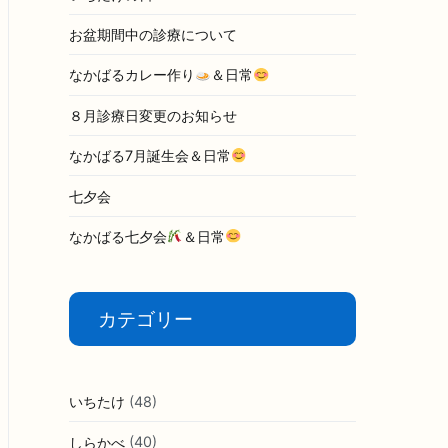
お盆期間中の診療について
なかばるカレー作り
＆日常
８月診療日変更のお知らせ
なかばる7月誕生会＆日常
七夕会
なかばる七夕会
＆日常
カテゴリー
いちたけ
(48)
しらかべ
(40)