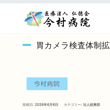
内
容
を
医療
ス
キ
ッ
プ
胃カメラ検査体制拡
投稿日:
2026年6月6日
カテゴリー:
法人総務部