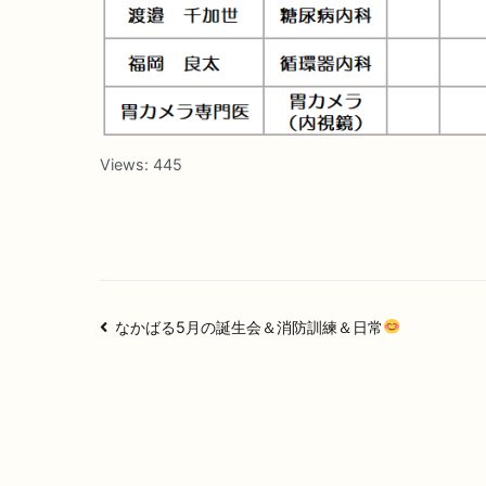
Views:
445
投
なかばる5月の誕生会＆消防訓練＆日常
稿
ナ
ビ
ゲ
ー