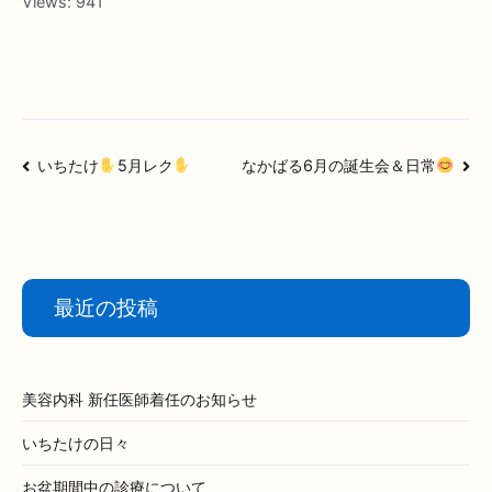
Views:
941
投
いちたけ
5月レク
なかばる6月の誕生会＆日常
稿
ナ
ビ
ゲ
ー
最近の投稿
シ
ョ
ン
美容内科 新任医師着任のお知らせ
いちたけの日々
お盆期間中の診療について