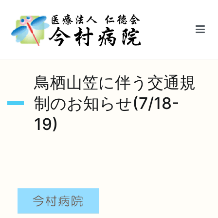
内
容
を
ス
キ
医療法人仁徳会今村病院【鳥栖駅前】
ッ
鳥栖山笠に伴う交通規
プ
制のお知らせ(7/18-
19)