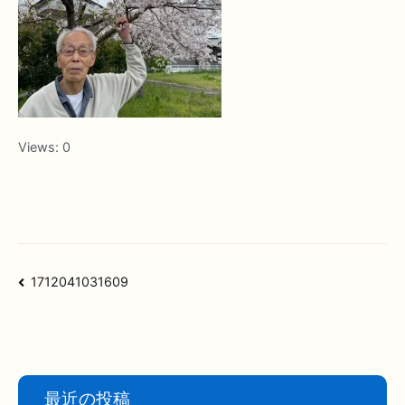
Views:
0
投
1712041031609
稿
ナ
ビ
ゲ
ー
最近の投稿