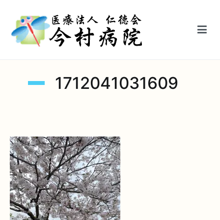
内
容
を
ス
キ
医療法人仁徳会今村病院【鳥栖駅前】
ッ
1712041031609
プ